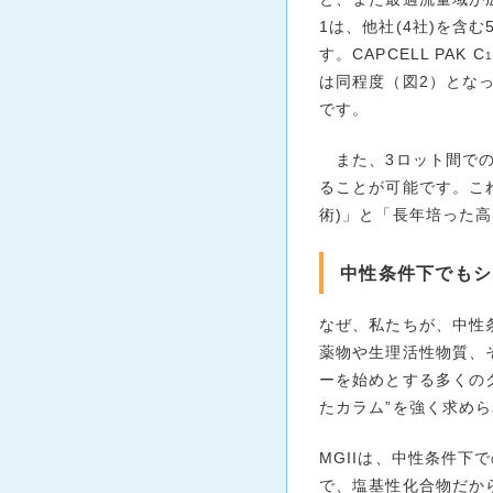
1は、他社(4社)を含む5
す。CAPCELL PAK C
1
は同程度（図2）とな
です。
また、3ロット間での高
ることが可能です。こ
術)」と「長年培った
中性条件下でもシ
なぜ、私たちが、中性
薬物や生理活性物質、
ーを始めとする多くの
たカラム”を強く求め
MGIIは、中性条件
で、塩基性化合物だか