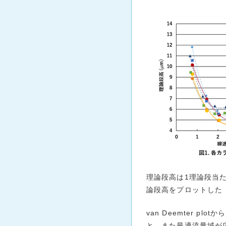
理論段高は1理論段当
論段高をプロットした
van Deemter 
と、また最適流量域が