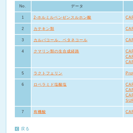
No.
データ
1
2-ホルミルベンゼンスルホン酸
CA
2
カテキン類
CAP
3
カルバコール、ベタネコール
CA
4
クマリン類の生合成経路
CA
CA
CA
5
ラクトフェリン
Pro
6
ロペラミド塩酸塩
CAP
CA
CA
SU
7
有機酸
CA
戻る